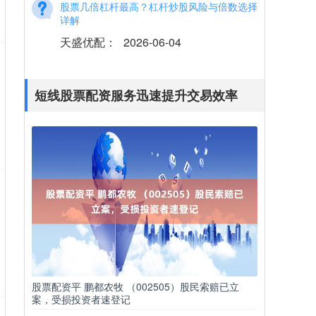
详解
天盛优配
：
2026-06-04
在股票投资领域短线股票配资，杠杆交易
一直是一个备受关注的话题。许多投资者
希望通过杠杆放大收益，但同时也面临着
短线股票配资服务迅速提升交易效率
巨大的风险。
平台配资炒股 原油期货配资平台：开启财富
增值新篇章
天盛优配
：
2025-06-12
原油期货配资平台为投资者提供了杠杆化
的交易机会平台配资炒股，使他们能够以
较小的本金撬动更大的收益。通过利用这
些平台，投资
股票配资平 鹏都农牧 （002505）股民索赔已立
案，受损投资者速登记