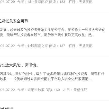
6-07-29
作者：湖北股票配资
阅读：
183
栏目：
天盛优配
正规低息安全可靠
发展，越来越多的投资者开始关注配资平台。配资作为一种放大资金使
资，能够帮助投资者在股市、期货等市场中获取更高收益。然....
6-07-22
作者：炒股配资之家
阅读：
137
栏目：
天盛优配
益也放大风险，需谨慎。
因其“以小博大”的特性，吸引了众多希望快速获利的投资者。所谓杠杆
炒股——投资者通过向券商或配资平台融入资金短线股票配....
6-07-22
作者：查配资炒股
阅读：
60
栏目：
天盛优配
策略解析