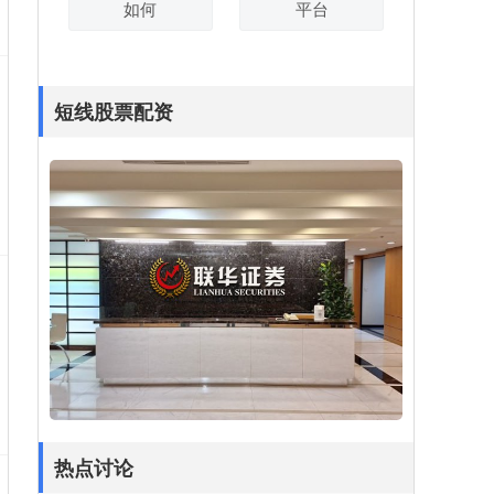
如何
平台
短线股票配资
湖南股票配资公司 易事特（300376）投资者
索赔已立案成功，股民维权速登记
短线股票配资服务迅速提升交易效率
：
2025-06-12
登录新浪财经APP 搜索【信披】查看更多
考评等级湖南股票配资公司 * **安全可
靠：**平台必须经过权威机构监管，资金
热点讨论
安