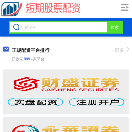
搜索
正规配资平台排行
更多
已收录
999
+家平台