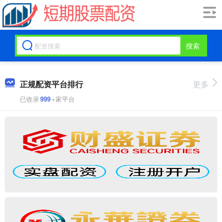
搜索
正规配资平台排行
更多
已收录
999
+家平台