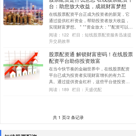
台：助您放大收益，成就财富梦想
在线股票配资平台正成为投资者的新宠，它
通过提供杠杆资金，帮助投资者放大收益，
实现财富梦想。 * **资金放大：**配资可以放
大投资本金，让投资者以更少的资金撬动....
阅读：
122
栏目：
短线股票配资服务迅速提
升交易效率
股票配资通 解锁财富密码！在线股票
配资平台助你投资致富
在当今快节奏的金融世界中，在线股票配资
平台已成为投资者实现财富增长的有力工
具。通过提供资金杠杆，这些平台使投资者
能够放大其投资，从而获得更高的潜在回
阅读：
189
栏目：
天盛优配
报。 * *....
共 1 页/2 条记录