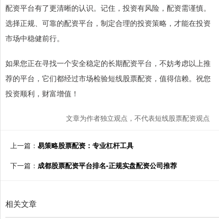
配资平台有了更清晰的认识。记住，投资有风险，配资需谨慎。
选择正规、可靠的配资平台，制定合理的投资策略，才能在投资
市场中稳健前行。
如果您正在寻找一个安全稳定的长期配资平台，不妨考虑以上推
荐的平台，它们都经过市场检验短线股票配资，值得信赖。祝您
投资顺利，财富增值！
文章为作者独立观点，不代表短线股票配资观点
上一篇：
易策略股票配资：专业杠杆工具
下一篇：
成都股票配资平台排名-正规实盘配资公司推荐
相关文章