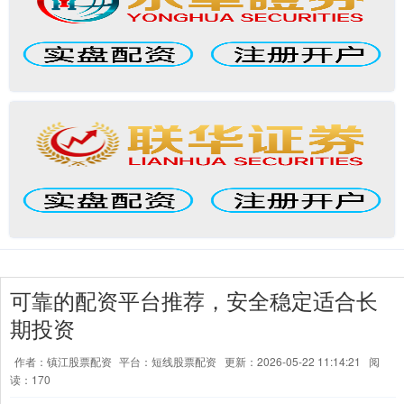
可靠的配资平台推荐，安全稳定适合长
期投资
作者：镇江股票配资
平台：短线股票配资
更新：2026-05-22 11:14:21
阅
读：170