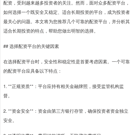
配资，受到越来越多投资者的关注。然而，面对众多配资平台，
如何选择一个既安全又稳定、适合长期投资的平台，成为投资者
最关心的问题。本文将为您推荐几个可靠的配资平台，并分析其
适合长期投资的特点，帮助您做出明智的选择。
## 选择配资平台的关键因素
在选择配资平台时，安全性和稳定性是首要考虑因素。一个可靠
的配资平台应具备以下特点：
1. **正规资质**：平台应持有相关金融牌照，接受监管机构监
督。
2. **资金安全**：资金由第三方银行存管，确保投资者资金独立
安全。