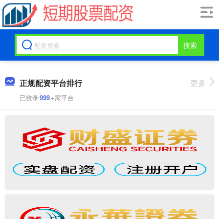
搜索
正规配资平台排行
更多
已收录
999
+家平台