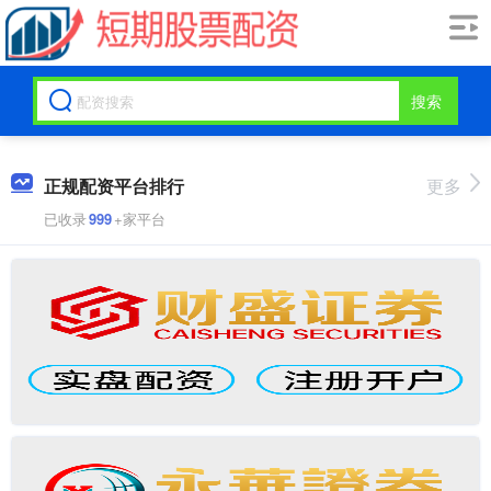
搜索
正规配资平台排行
更多
已收录
999
+家平台